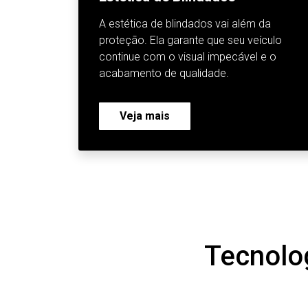
A estética de blindados vai além da
proteção. Ela garante que seu veículo
continue com o visual impecável e o
acabamento de qualidade.
Veja mais
Tecnolo