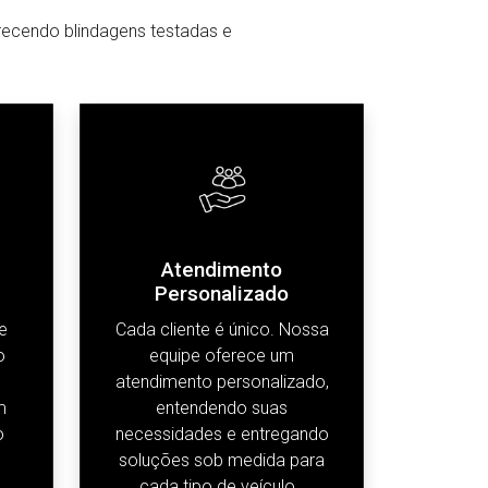
erecendo blindagens testadas e
Atendimento
Personalizado
e
Cada cliente é único. Nossa
o
equipe oferece um
atendimento personalizado,
m
entendendo suas
o
necessidades e entregando
soluções sob medida para
.
cada tipo de veículo .