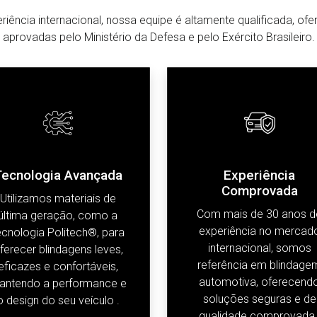
ência internacional, nossa equipe é altamente qualificada, of
aprovadas pelo Ministério da Defesa e pelo Exército Brasileiro.
Tecnologia Avançada
Experiência
Comprovada
Utilizamos materiais de
Com mais de 30 anos d
última geração, como a
experiência no mercad
ecnologia Politech®, para
internacional, somos
ferecer blindagens leves,
referência em blindage
eficazes e confortáveis,
automotiva, oferecend
antendo a performance e
soluções seguras e de
o design do seu veículo .
qualidade comprovada 