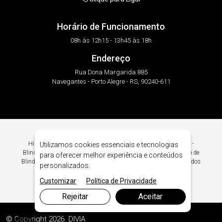
Horário de Funcionamento
08h às 12h15 - 13h45 às 18h
Endereço
Rua Dona Margarida 885
Navegantes - Porto Alegre - RS, 90240-611
Higienização de Blindados em Porto Alegre. Intacto Blindagens -
Utilizamos cookies essenciais e tecnologias
Blindagem Automotiva em Porto Alegre. Procurando Higienização de
para oferecer melhor experiência e conteúdos
Blindados em Porto Alegre? Encontre Aqui Higienização de Blindados
personalizados.
em Porto Alegre.
Customizar
Política de Privacidade
Rejeitar
Aceitar
© Copyright 2026. DIVIA