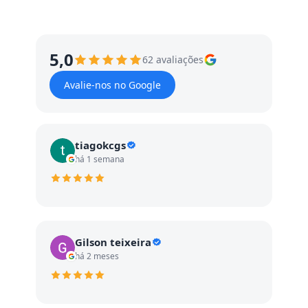
5,0
62 avaliações
Avalie-nos no Google
tiagokcgs
há 1 semana
Gilson teixeira
há 2 meses