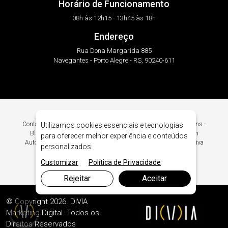
Horário de Funcionamento
08h às 12h15 - 13h45 às 18h
Endereço
Rua Dona Margarida 885
Navegantes - Porto Alegre - RS, 90240-611
Contato Blindagem Automotiva em Porto Alegre. Intacto Blindagens -
Utilizamos cookies essenciais e tecnologias
Blindagem Automotiva em Porto Alegre. Procurando Blindagem
para oferecer melhor experiência e conteúdos
Automotiva em Porto Alegre? Encontre Aqui Blindagem Automotiva
personalizados.
Nível III-A em Porto Alegre.
Customizar
Política de Privacidade
Rejeitar
Aceitar
© Copyright 2026. DIVIA
Marketing Digital
. Todos os
Direitos Reservados