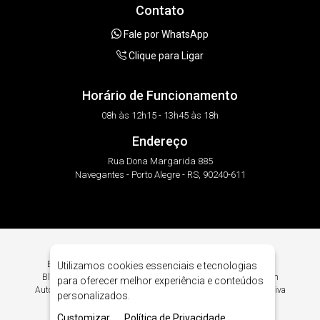
Contato
Fale por WhatsApp
Clique para Ligar
Horário de Funcionamento
08h às 12h15 - 13h45 às 18h
Endereço
Rua Dona Margarida 885
Navegantes - Porto Alegre - RS, 90240-611
Blindagem Automotiva em Porto Alegre. Intacto Blindagens -
Utilizamos cookies essenciais e tecnologias
Blindagem Automotiva em Porto Alegre. Procurando Blindagem
para oferecer melhor experiência e conteúdos
Automotiva em Porto Alegre? Encontre Aqui Blindagem Automotiva
personalizados.
Nível III-A em Porto Alegre.
Customizar
Política de Privacidade