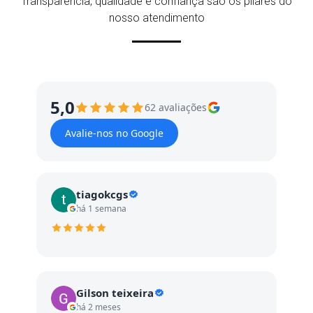
Transparência, qualidade e confiança são os pilares do
nosso atendimento
5,0
62 avaliações
Avalie-nos no Google
tiagokcgs
há 1 semana
Gilson teixeira
há 2 meses