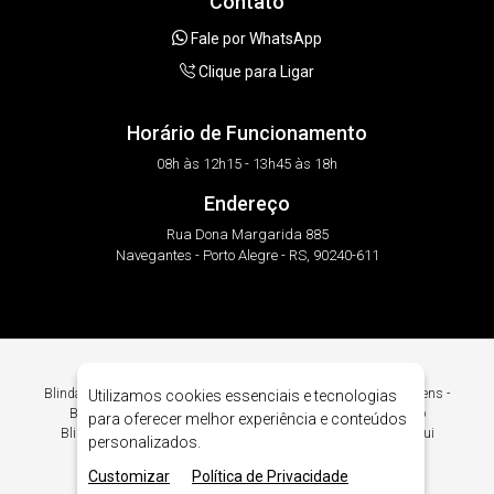
Contato
Fale por WhatsApp
Clique para Ligar
Horário de Funcionamento
08h às 12h15 - 13h45 às 18h
Endereço
Rua Dona Margarida 885
Navegantes - Porto Alegre - RS, 90240-611
Blindagem Automotiva para Jeep em Porto Alegre. Intacto Blindagens -
Utilizamos cookies essenciais e tecnologias
Blindagem Automotiva para Jeep em Porto Alegre. Procurando
para oferecer melhor experiência e conteúdos
Blindagem Automotiva para Jeep em Porto Alegre? Encontre Aqui
personalizados.
Blindagem Automotiva Nível III-A em Porto Alegre.
Customizar
Política de Privacidade